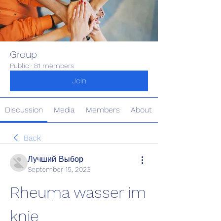
Group
Public
·
81 members
Join
Discussion
Media
Members
About
Back
Лучший Выбор
September 15, 2023
Rheuma wasser im 
knie