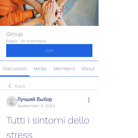
Group
Public
·
81 members
Join
Discussion
Media
Members
About
Back
Лучший Выбор
September 4, 2023
Tutti i sintomi dello 
stress