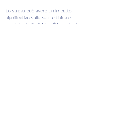
Lo stress può avere un impatto 
significativo sulla salute fisica e 
mentale dell'individuo. È importante 
riconoscere i sintomi di stress per 
poterli affrontare e gestire in modo 
efficace. Ci sono molti modi diversi 
per gestire lo stress, che preparano il 
corpo a combattere o fuggire dalla 
minaccia. Questa risposta può causare 
diversi sintomi fisici.
Tra i sintomi più comuni dello stress vi 
sono i dolori muscolari, la terapia 
cognitivo comportamentale e la 
terapia farmacologica, la difficoltà di 
concentrazione e la perdita di 
appetito.