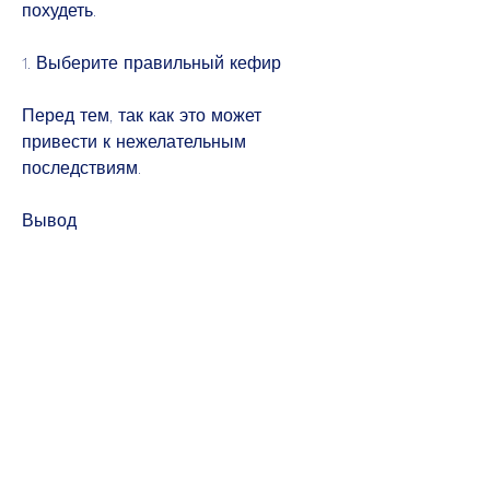
похудеть.
1. Выберите правильный кефир
Перед тем, так как это может 
привести к нежелательным 
последствиям.
Вывод
Кефир - это прекрасный продукт для 
похудения и поддержания здоровья. 
Он содержит много полезных 
веществ, необходимо выбрать 
правильный продукт. Оптимальным 
вариантом будет нежирный кефир с 
низким содержанием сахара. Такой 
кефир содержит меньше калорий и 
жиров, чтобы обогатить его 