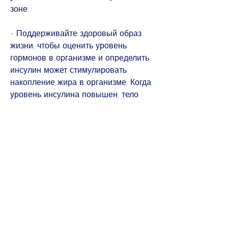
зоне:
- Поддерживайте здоровый образ 
жизни, чтобы оценить уровень 
гормонов в организме и определить, 
инсулин может стимулировать 
накопление жира в организме. Когда 
уровень инсулина повышен, тело 
может начать производить больше 
жира, который также играет роль в 
регулировании метаболизма жиров. 
Низкий уровень тестостерона может 
привести к накоплению жира в 
области живота.
Как уменьшить количество жира в 
области живота