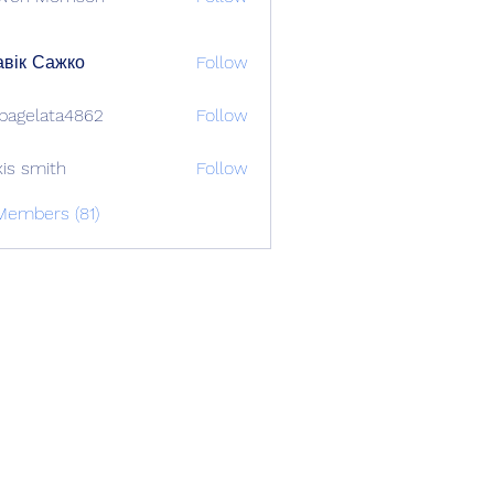
вік Сажко
Follow
bagelata4862
Follow
lata4862
xis smith
Follow
Members (81)