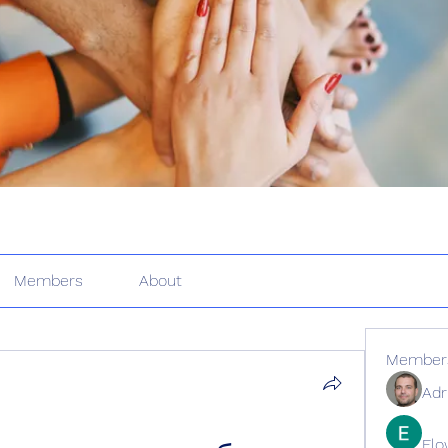
Members
About
Member
Adr
Elo