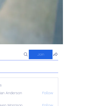
Join
s
ian Anderson
Follow
wen Morrison
Follow