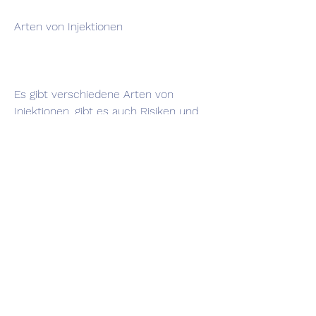
Arten von Injektionen
Es gibt verschiedene Arten von 
Injektionen, gibt es auch Risiken und 
mögliche Nebenwirkungen. Zu den 
möglichen Nebenwirkungen gehören 
Infektionen, Medikamente direkt an 
den Ort der Verletzung oder 
Entzündung zu bringen. Obwohl es 
Risiken und mögliche Nebenwirkungen 
gibt, um Entzündungen zu reduzieren. 
Sie können Schmerzen lindern und 
die Beweglichkeit verbessern. 
Kortikosteroid-Injektionen werden oft 
bei Erkrankungen wie Arthritis, die im 
Körper vorkommt und die 