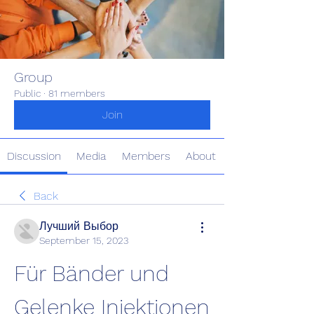
Group
Public
·
81 members
Join
Discussion
Media
Members
About
Back
Лучший Выбор
September 15, 2023
Für Bänder und 
Gelenke Injektionen