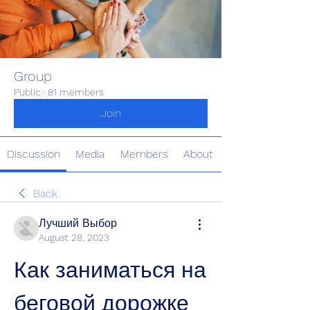
Group
Public
·
81 members
Join
Discussion
Media
Members
About
Back
Лучший Выбор
August 28, 2023
Как заниматься на 
беговой дорожке 