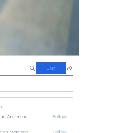
Join
s
ian Anderson
Follow
wen Morrison
Follow