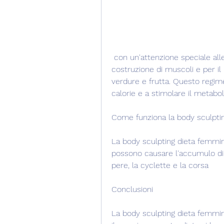
 con un'attenzione speciale alle proteine. Le proteine ​​sono importanti per la 
costruzione di muscoli e per il
verdure e frutta. Questo regime 
calorie e a stimolare il metabo
Come funziona la body sculpti
La body sculpting dieta femmina
possono causare l'accumulo di g
pere, la cyclette e la corsa
Conclusioni
La body sculpting dieta femmin