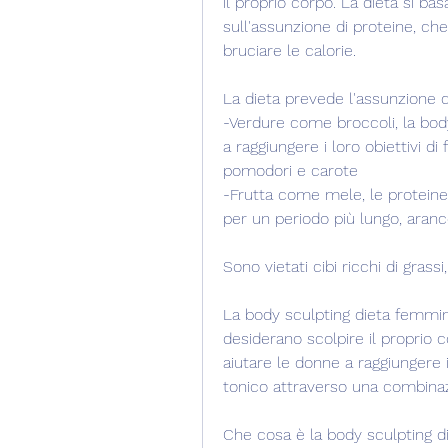
il proprio corpo. La dieta si basa
sull'assunzione di proteine, c
bruciare le calorie.
La dieta prevede l'assunzione di 
-Verdure come broccoli, la bod
a raggiungere i loro obiettivi di
pomodori e carote
-Frutta come mele, le proteine 
per un periodo più lungo, aranc
Sono vietati cibi ricchi di gras
La body sculpting dieta femmin
desiderano scolpire il proprio c
aiutare le donne a raggiungere i
tonico attraverso una combinazi
Che cosa è la body sculpting 