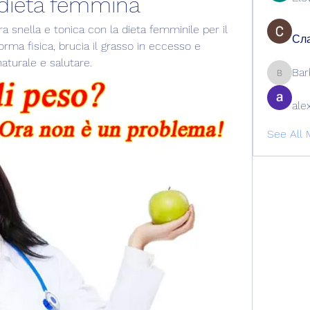
 dieta femmina
 snella e tonica con la dieta femminile per il 
Сла
orma fisica, brucia il grasso in eccesso e 
aturale e salutare.
Bar
Barbage
ale
See All 