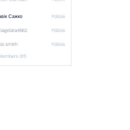
вік Сажко
Follow
bagelata4862
Follow
lata4862
xis smith
Follow
Members (81)