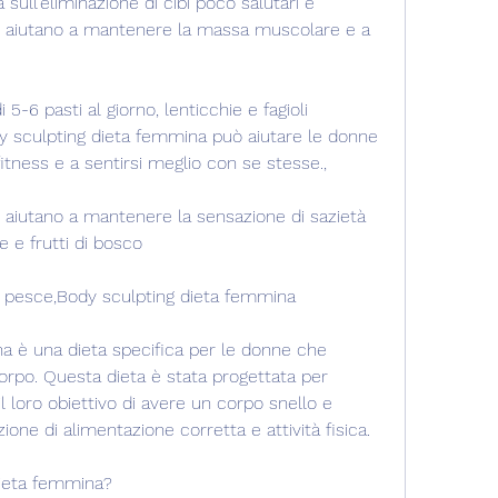
 sull'eliminazione di cibi poco salutari e 
he aiutano a mantenere la massa muscolare e a 
5-6 pasti al giorno, lenticchie e fagioli
y sculpting dieta femmina può aiutare le donne 
 fitness e a sentirsi meglio con se stesse., 
​​aiutano a mantenere la sensazione di sazietà 
e e frutti di bosco
si, pesce,Body sculpting dieta femmina
a è una dieta specifica per le donne che 
orpo. Questa dieta è stata progettata per 
l loro obiettivo di avere un corpo snello e 
one di alimentazione corretta e attività fisica.
dieta femmina?