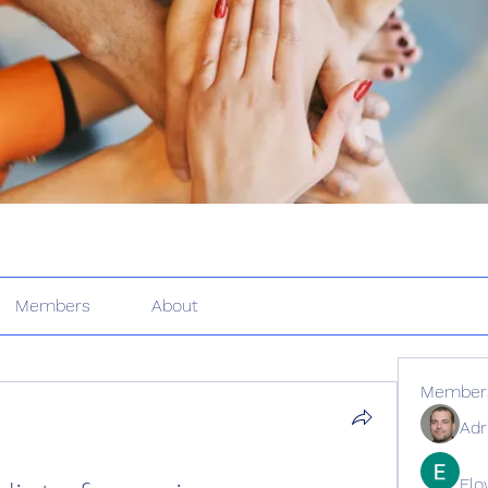
Members
About
Member
Adr
Elo