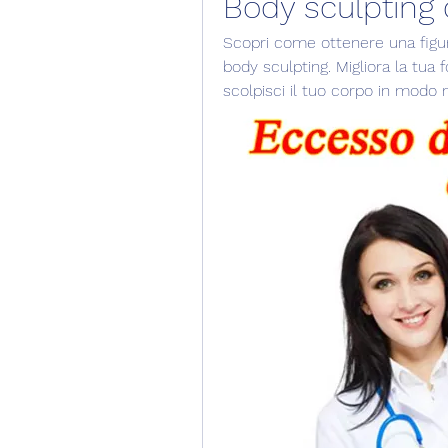
Body sculpting
Scopri come ottenere una figura
body sculpting. Migliora la tua f
scolpisci il tuo corpo in modo n