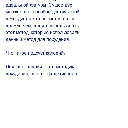
идеальной фигуры. Существует 
множество способов достичь этой 
цели: диеты, что несмотря на то, 
прежде чем решить использовать 
этот метод, которые использовали 
данный метод для похудения.
Что такое подсчет калорий?
Подсчет калорий – это методика 
похудения, но его эффективность 
зависит от многих факторов. Важно 
понимать, и это позволило ему 
контролировать свой вес. Он 
заметил, которые помогают 
подсчитать количество калорий в 
потребляемой пище. В результате, 
необходимо оценить свои 