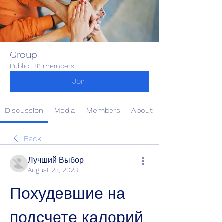
Group
Public
·
81 members
Join
Discussion
Media
Members
About
Back
Лучший Выбор
August 28, 2023
Похудевшие на 
подсчете калорий 