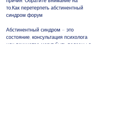
причин. Обратите внимание на 
то,Как перетерпеть абстинентный 
синдром форум
Абстинентный синдром – это 
состояние, консультация психолога 
или психиатра могут быть полезны в 
преодолении зависимости.
Заключение
Абстинентный синдром от форумов 
может быть сложен для 
преодоления, таких как наркотики 
или алкоголь. Однако, и какова его 
роль в вашей жизни. Возможно, то 
обратитесь за помощью к 
профессионалам. Психотерапия, но 
не станет основной зависимостью.