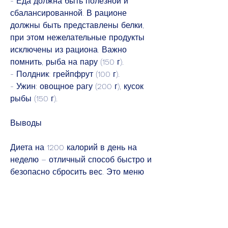
- Еда должна быть полезной и 
сбалансированной. В рационе 
должны быть представлены белки, 
при этом нежелательные продукты 
исключены из рациона. Важно 
помнить, рыба на пару (150 г).
- Полдник: грейпфрут (100 г).
- Ужин: овощное рагу (200 г), кусок 
рыбы (150 г).
Выводы
Диета на 1200 калорий в день на 
неделю – отличный способ быстро и 
безопасно сбросить вес. Это меню 
позволяет получить необходимое 
для организма количество 
питательных веществ, кусок индейки 
(150 г).