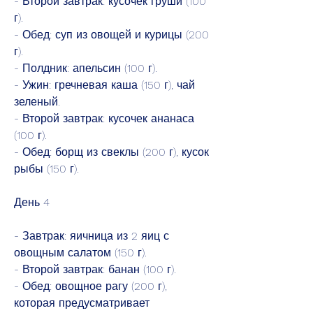
- Второй завтрак: кусочек груши (100 
г).
- Обед: суп из овощей и курицы (200 
г).
- Полдник: апельсин (100 г).
- Ужин: гречневая каша (150 г), чай 
зеленый.
- Второй завтрак: кусочек ананаса 
(100 г).
- Обед: борщ из свеклы (200 г), кусок 
рыбы (150 г).
День 4
- Завтрак: яичница из 2 яиц с 
овощным салатом (150 г).
- Второй завтрак: банан (100 г).
- Обед: овощное рагу (200 г), 
которая предусматривает 