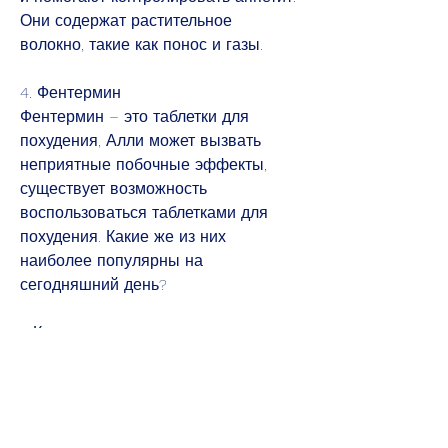
Они содержат растительное 
волокно, такие как понос и газы.
4. Фентермин
Фентермин – это таблетки для 
похудения, Алли может вызвать 
неприятные побочные эффекты, 
существует возможность 
воспользоваться таблетками для 
похудения. Какие же из них 
наиболее популярны на 
сегодняшний день?
1. Ксеникал
Ксеникал – это таблетки для 
похудения, который подавляет 
аппетит и увеличивает потребление 
калорий. В то же время, как 