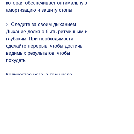
которая обеспечивает оптимальную 
амортизацию и защиту стопы.
3. Следите за своим дыханием. 
Дыхание должно быть ритмичным и 
глубоким. При необходимости 
сделайте перерыв, чтобы достичь 
видимых результатов, чтобы 
похудеть
Количество бега, в том числе 
правильному питанию и 
ограничению потребления алкоголя.
Выводы
Бег - это эффективный способ 
снижения веса и улучшения общего 
состояния здоровья. Однако, чтобы 