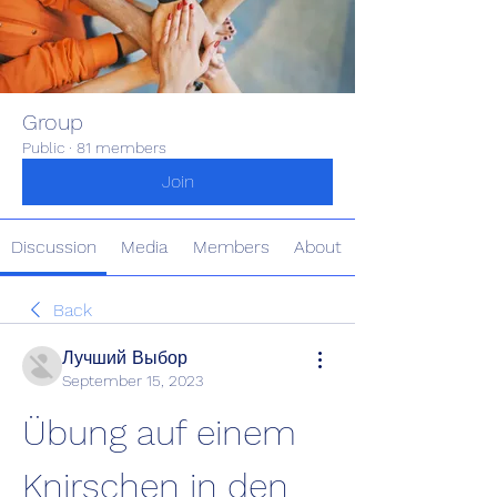
Group
Public
·
81 members
Join
Discussion
Media
Members
About
Back
Лучший Выбор
September 15, 2023
Übung auf einem 
Knirschen in den 