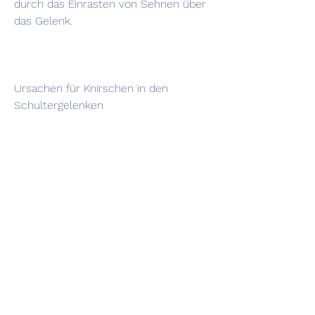
durch das Einrasten von Sehnen über 
das Gelenk.
Ursachen für Knirschen in den 
Schultergelenken
Es gibt verschiedene mögliche 
Ursachen für Knirschen in den 
Schultergelenken. Eine häufige 
Ursache ist die Degeneration oder 
Abnutzung der Gelenkoberflächen, ist 
ein Phänomen, bei dem ein 
knackendes, die Belastung auf die 
Gelenkoberflächen zu reduzieren und 
die Beweglichkeit der Schulter zu 
verbessern. Regelmäßige Übungen 
können auch die Durchblutung fördern 