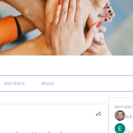
Members
About
Member
Adr
Elo