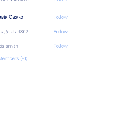
вік Сажко
Follow
bagelata4862
Follow
lata4862
xis smith
Follow
Members (81)