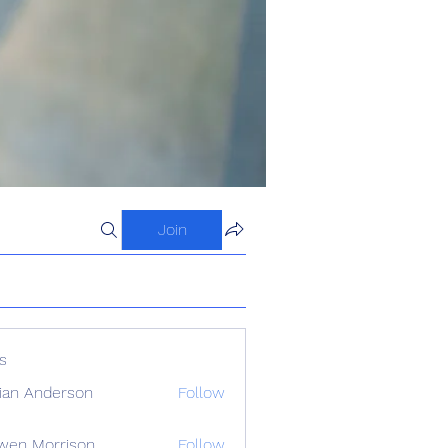
Join
s
ian Anderson
Follow
wen Morrison
Follow