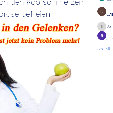
on den Kopfschmerzen 
rose befreien
Сла
Bar
Barbage
ale
See All 