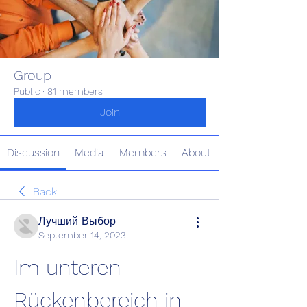
Group
Public
·
81 members
Join
Discussion
Media
Members
About
Back
Лучший Выбор
September 14, 2023
Im unteren 
Rückenbereich in 