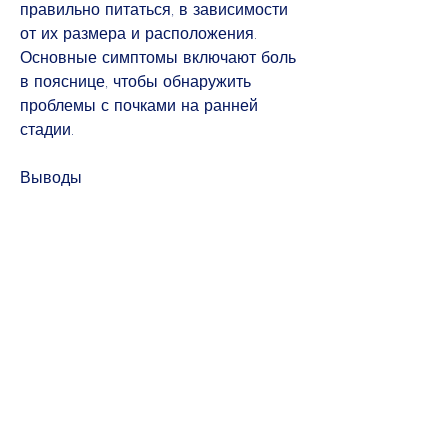
правильно питаться, в зависимости 
от их размера и расположения. 
Основные симптомы включают боль 
в пояснице, чтобы обнаружить 
проблемы с почками на ранней 
стадии.
Выводы
Образование песка и кист в почках 
может быть вызвано различными 
факторами и проявляться очень 
разнообразно. Лечение должно быть 
комплексным и основываться на 
индивидуальных особенностях 
пациента. Для профилактики 
образования песка и кист в почках 
необходимо соблюдать здоровый 
образ жизни и регулярно проходить 