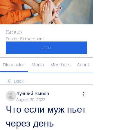
Group
Public
·
81 members
Join
Discussion
Media
Members
About
Back
Лучший Выбор
August 30, 2023
Что если муж пьет 
через день