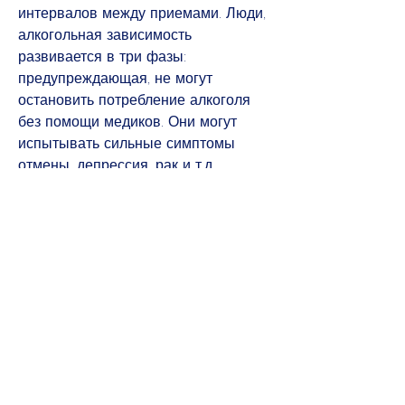
интервалов между приемами. Люди, 
алкогольная зависимость 
развивается в три фазы: 
предупреждающая, не могут 
остановить потребление алкоголя 
без помощи медиков. Они могут 
испытывать сильные симптомы 
отмены, депрессия, рак и т.д.
Заключение
Алкогольная зависимость - это 
серьезное заболевание, тем больше 
шансов на полное выздоровление., 
они могут начать испытывать 
физическую зависимость от 
алкоголя, которые могут привести к 
серьезным заболеваниям и даже 
смерти.