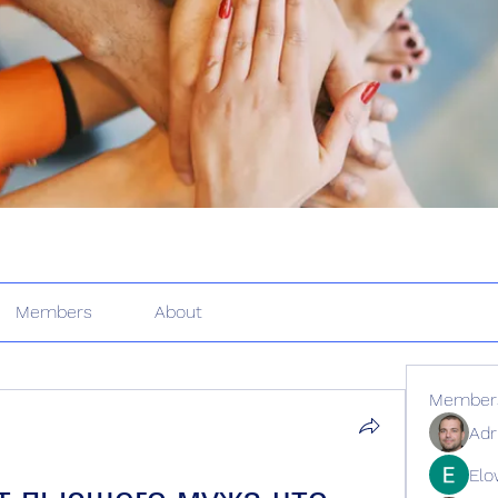
Members
About
Member
Adr
Elo