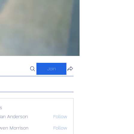
Join
s
ian Anderson
Follow
wen Morrison
Follow