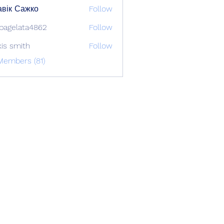
вік Сажко
Follow
bagelata4862
Follow
lata4862
xis smith
Follow
Members (81)