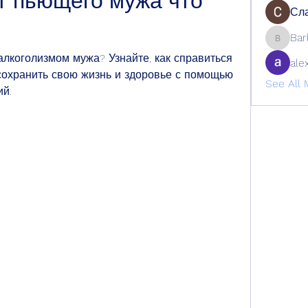
т пьющего мужа что 
Сла
Bar
Barbage
коголизмом мужа? Узнайте, как справиться 
ale
охранить свою жизнь и здоровье с помощью 
See All 
ий.