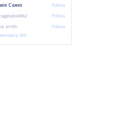
вік Сажко
Follow
bagelata4862
Follow
lata4862
xis smith
Follow
Members (81)