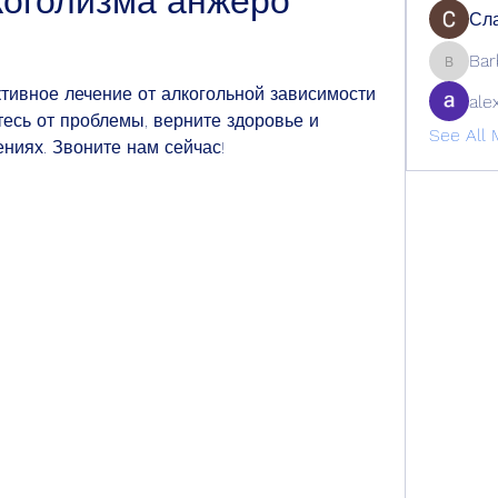
коголизма анжеро 
Сла
Bar
Barbage
ивное лечение от алкогольной зависимости 
ale
есь от проблемы, верните здоровье и 
See All 
ниях. Звоните нам сейчас!