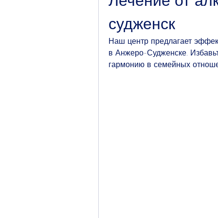
Лечение от ал
судженск
Наш центр предлагает эффект
в Анжеро-Судженске. Избавьт
гармонию в семейных отноше