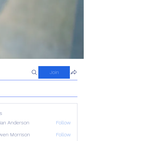
Join
s
ian Anderson
Follow
wen Morrison
Follow