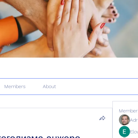
Members
About
Member
Adr
Elo