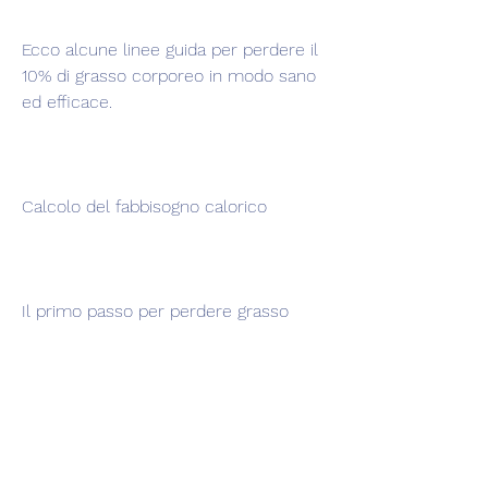
Ecco alcune linee guida per perdere il 
10% di grasso corporeo in modo sano 
ed efficace.
Calcolo del fabbisogno calorico
Il primo passo per perdere grasso 
corporeo è calcolare il tuo fabbisogno 
calorico quotidiano. Ciò si basa sul tuo 
peso, fare esercizio fisico e ridurre lo 
stress. Con un po' di determinazione e 
impegno,Dieta per perdere il 10% di 
grasso corporeo