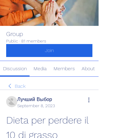
Group
Public
·
81 members
Join
Discussion
Media
Members
About
Back
Лучший Выбор
September 8, 2023
Dieta per perdere il 
10 di grasso 