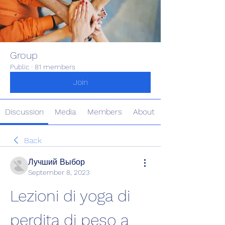
Group
Public
·
81 members
Join
Discussion
Media
Members
About
Back
Лучший Выбор
September 8, 2023
Lezioni di yoga di 
perdita di peso a 