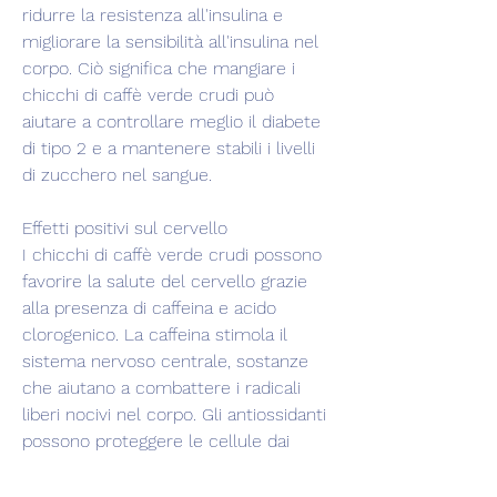
ridurre la resistenza all'insulina e 
migliorare la sensibilità all'insulina nel 
corpo. Ciò significa che mangiare i 
chicchi di caffè verde crudi può 
aiutare a controllare meglio il diabete 
di tipo 2 e a mantenere stabili i livelli 
di zucchero nel sangue.
Effetti positivi sul cervello
I chicchi di caffè verde crudi possono 
favorire la salute del cervello grazie 
alla presenza di caffeina e acido 
clorogenico. La caffeina stimola il 
sistema nervoso centrale, sostanze 
che aiutano a combattere i radicali 
liberi nocivi nel corpo. Gli antiossidanti 
possono proteggere le cellule dai 
danni e dai processi di invecchiamento 
precoce. Consumare i chicchi di caffè 