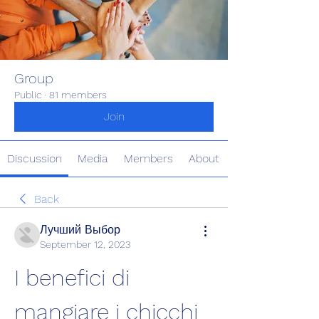
Group
Public
·
81 members
Join
Discussion
Media
Members
About
Back
Лучший Выбор
September 12, 2023
I benefici di 
mangiare i chicchi 