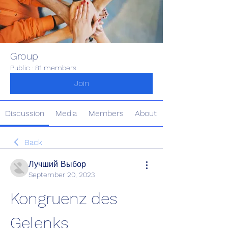
Group
Public
·
81 members
Join
Discussion
Media
Members
About
Back
Лучший Выбор
September 20, 2023
Kongruenz des 
Gelenks