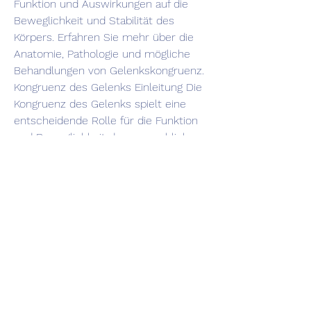
Funktion und Auswirkungen auf die 
Beweglichkeit und Stabilität des 
Körpers. Erfahren Sie mehr über die 
Anatomie, Pathologie und mögliche 
Behandlungen von Gelenkskongruenz.
Kongruenz des Gelenks Einleitung Die 
Kongruenz des Gelenks spielt eine 
entscheidende Rolle für die Funktion 
und Beweglichkeit des menschlichen 
Körpers. Sie beschreibt das 
harmonische Zusammenspiel 
zwischen den Gelenkflächen und 
beeinflusst maßgeblich die Stabilität 
und Belastbarkeit der Gelenke. In 
diesem Artikel werden wir uns näher 
mit der Kongruenz des Gelenks 
beschäft 
0
0