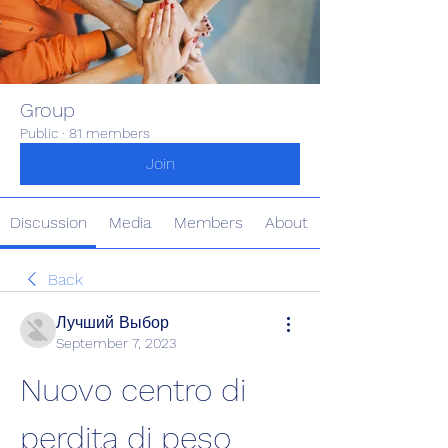
Group
Public
·
81 members
Join
Discussion
Media
Members
About
Back
Лучший Выбор
September 7, 2023
Nuovo centro di 
perdita di peso 