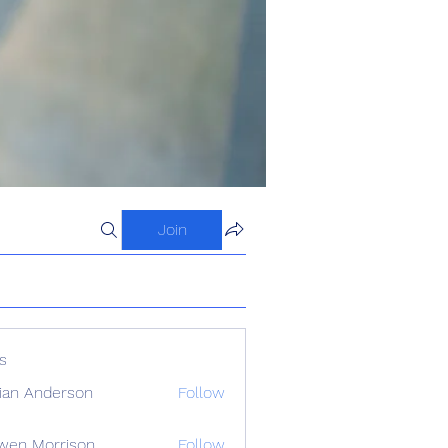
Join
s
ian Anderson
Follow
wen Morrison
Follow