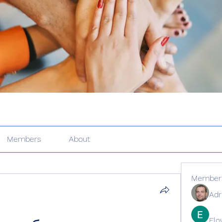
Members
About
Member
Adr
Elo