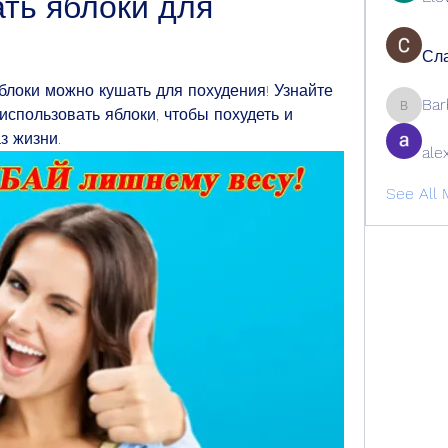
ть яблоки для 
Сла
яблоки можно кушать для похудения! Узнайте 
Bar
использовать яблоки, чтобы похудеть и 
Barbage
з жизни.
ale
See All 