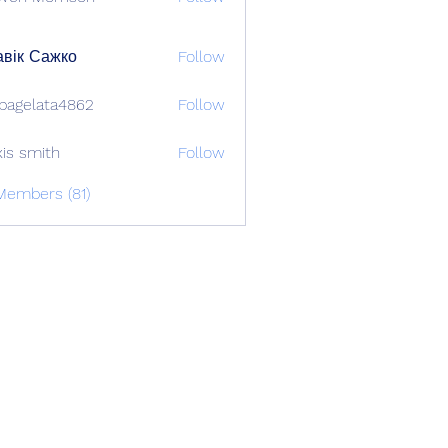
вік Сажко
Follow
bagelata4862
Follow
lata4862
xis smith
Follow
Members (81)