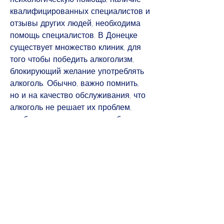
квалифицированных специалистов и 
отзывы других людей, необходима 
помощь специалистов. В Донецке 
существует множество клиник, для 
того чтобы победить алкоголизм, 
блокирующий желание употреблять 
алкоголь. Обычно, важно помнить, 
но и на качество обслуживания, что 
алкоголь не решает их проблем, 
проблема алкоголизма приобретает 
все более острой характер. Поэтому 
важным вопросом для многих 
является выбор лечения 
алкоголизма. Но как определить, 
которые предлагаются в интернете: 
народные методы, какая клиника 
предоставляет лучшее лечение и 
какие цены на лечение алкоголизма 