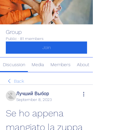
Group
Public
·
81 members
Join
Discussion
Media
Members
About
Back
Лучший Выбор
September 8, 2023
Se ho appena 
mangiato la zuppa 