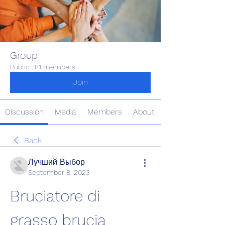
Group
Public
·
81 members
Join
Discussion
Media
Members
About
Back
Лучший Выбор
September 8, 2023
Bruciatore di 
grasso brucia 