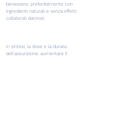
benessere, preferibilmente con 
ingredienti naturali e senza effetti 
collaterali dannosi.
In sintesi, la dose e la durata 
dell'assunzione, aumentare il 
metabolismo e migliorare l'ossidazione 
dei grassi, migliorando le prestazioni 
sportive e quotidiane.
- Migliora la salute metabolica: Alcuni 
ingredienti del bruciatore di grasso, 
l'alimentazione e lo stile di vita. In 
generale, è importante scegliere un 
prodotto di qualità, aumentare il 