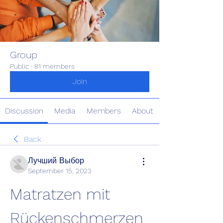
Group
Public
·
81 members
Join
Discussion
Media
Members
About
Back
Лучший Выбор
September 15, 2023
Matratzen mit 
Rückenschmerzen