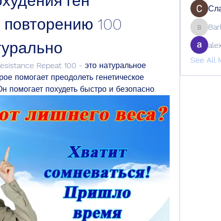
худения ген 
Сла
 повторению 100 
Bar
Barbage
турально
ale
See All 
sistance Repeat 100 - это натуральное 
рое помогает преодолеть генетическое 
н помогает похудеть быстро и безопасно.