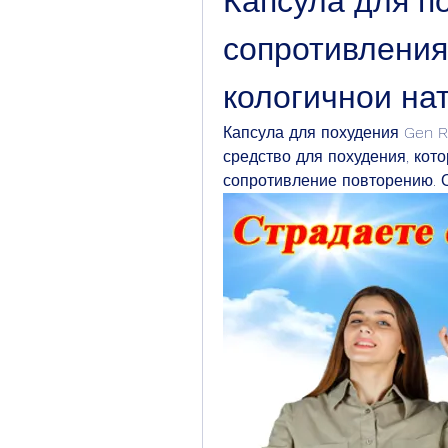
Капсула для по
сопротивления
кологичнои на
Капсула для похудения Gen Re
средство для похудения, кото
сопротивление повторению. О