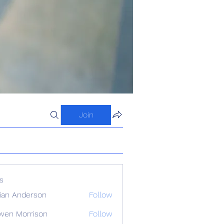
Join
s
ian Anderson
Follow
wen Morrison
Follow