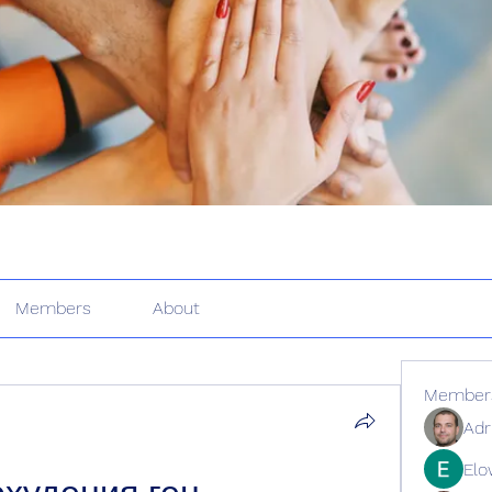
Members
About
Member
Adr
Elo