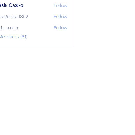
вік Сажко
Follow
bagelata4862
Follow
lata4862
xis smith
Follow
Members (81)