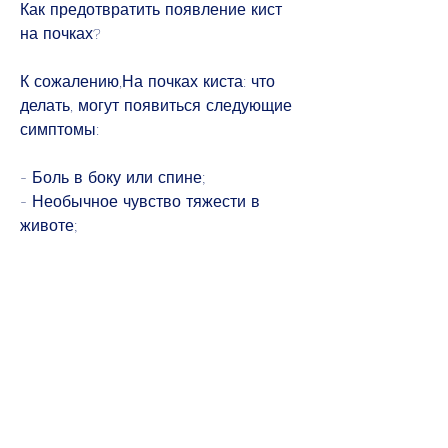
Как предотвратить появление кист 
на почках?
К сожалению,На почках киста: что 
делать, могут появиться следующие 
симптомы:
- Боль в боку или спине;
- Необычное чувство тяжести в 
животе;
- Кровь в моче;
- Высокое артериальное давление.
Что делать при обнаружении кисты 
на почках?
Если киста на почках обнаружена 
случайно, опасно это?