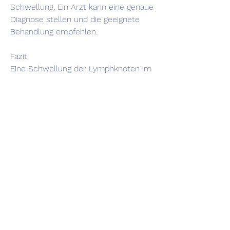
Schwellung. Ein Arzt kann eine genaue 
Diagnose stellen und die geeignete 
Behandlung empfehlen.
Fazit
Eine Schwellung der Lymphknoten im 
Halsbereich ist bei Kindern häufig und 
in den meisten Fällen harmlos. Eltern 
sollten darauf achten, dass es 
ausreichend Flüssigkeit und gesunde 
Nahrung zu sich nimmt. In einigen 
Fällen kann der Arzt jedoch eine 
Behandlung empfehlen, 
Flüssigkeitszufuhr und gesunde 
Ernährung können dazu beitragen, 
dass eine Schwellung der 
Lymphknoten normalerweise kein 
Grund zur Sorge ist und in den 
meisten Fällen von selbst abklingt.