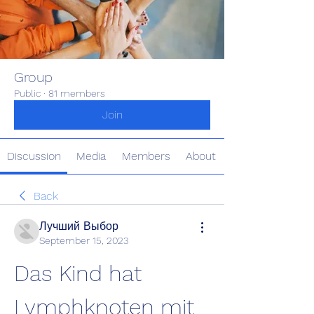
Group
Public
·
81 members
Join
Discussion
Media
Members
About
Back
Лучший Выбор
September 15, 2023
Das Kind hat 
Lymphknoten mit 