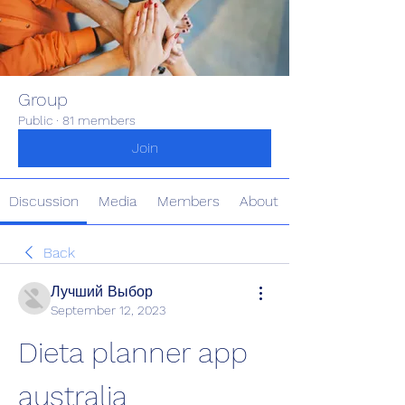
Group
Public
·
81 members
Join
Discussion
Media
Members
About
Back
Лучший Выбор
September 12, 2023
Dieta planner app 
australia