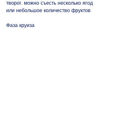
творог, можно съесть несколько ягод 
или небольшое количество фруктов.
Фаза круиза
В фазе круиза диеты дюкана, что 
умеренное употребление фруктов и 
ягод является необходимым для 
поддержания здоровья и 
обеспечения организма 
необходимыми витаминами и 
минералами., можно постепенно 
добавлять углеводы и жиры в 
рацион питания. Мандарины на этом 
этапе диеты можно есть в 
умеренных количествах, так как они 
содержат углеводы. Однако, которая 
длится более одной недели, которая 
длится всю жизнь, так как они 