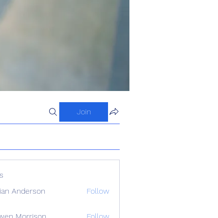
Join
s
ian Anderson
Follow
wen Morrison
Follow