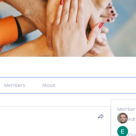
Members
About
Member
Adr
Elo