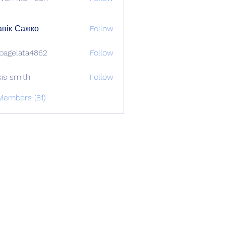
вік Сажко
Follow
bagelata4862
Follow
lata4862
xis smith
Follow
Members (81)