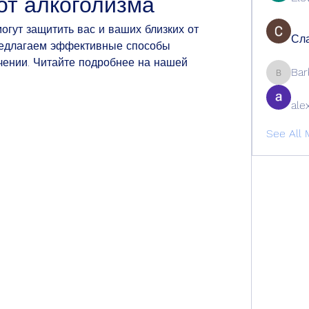
т алкоголизма
огут защитить вас и ваших близких от 
Сла
редлагаем эффективные способы 
ении. Читайте подробнее на нашей 
Bar
Barbage
ale
See All 