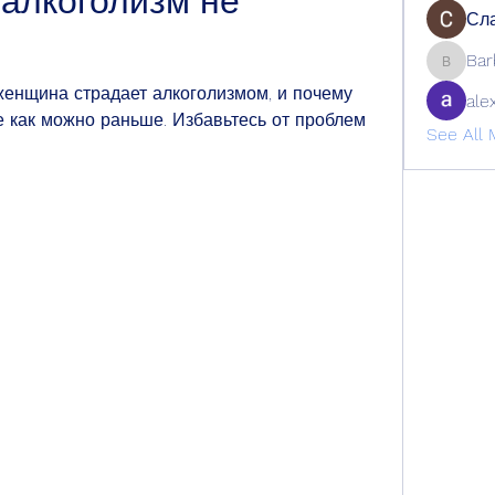
алкоголизм не 
Сла
Bar
Barbage
 женщина страдает алкоголизмом, и почему 
ale
 как можно раньше. Избавьтесь от проблем 
See All 