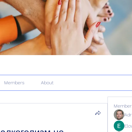
Members
About
Member
Adr
Elo