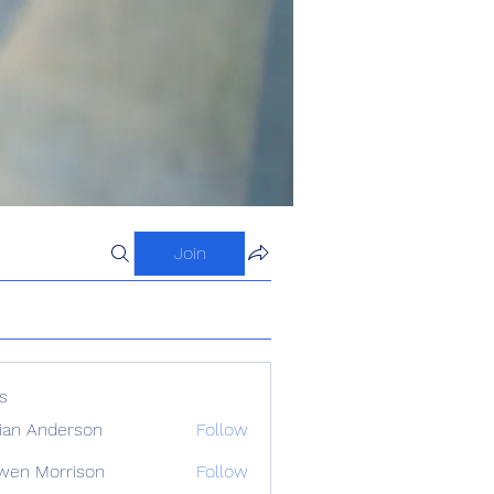
Join
s
ian Anderson
Follow
wen Morrison
Follow