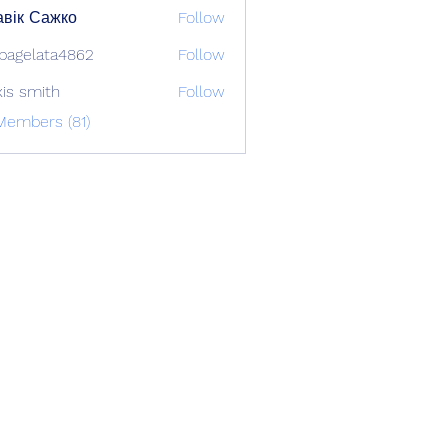
вік Сажко
Follow
bagelata4862
Follow
lata4862
xis smith
Follow
Members (81)