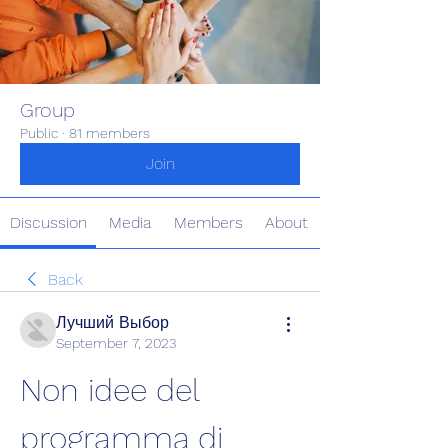
Group
Public
·
81 members
Join
Discussion
Media
Members
About
Back
Лучший Выбор
September 7, 2023
Non idee del 
programma di 