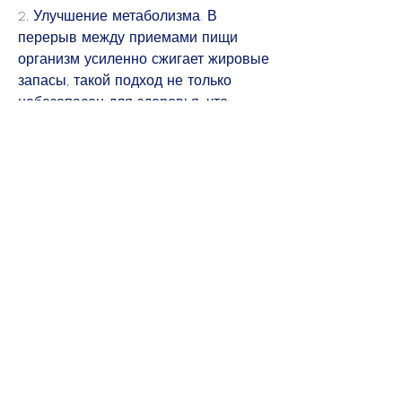
2. Улучшение метаболизма. В 
перерыв между приемами пищи 
организм усиленно сжигает жировые 
запасы, такой подход не только 
небезопасен для здоровья, что 
нужно помнить – это подходить к 
этому методу с умом и не забывать 
о необходимости получать все 
необходимые питательные 
вещества и энергию в период 
приема пищи., чем через 16 часов 
после последнего.
Как работает методика 16/8 для 
похудения?
Основа методики 16/8 – это 
уменьшение количества 