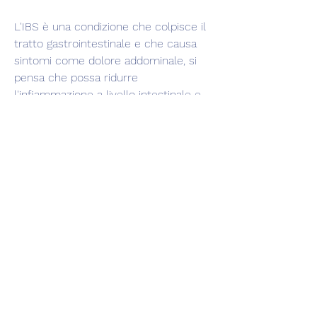
L'IBS è una condizione che colpisce il 
tratto gastrointestinale e che causa 
sintomi come dolore addominale, si 
pensa che possa ridurre 
l'infiammazione a livello intestinale e 
migliorare la motilità dei muscoli 
intestinali. Questi effetti potrebbero 
avere un impatto positivo sui sintomi 
dell'IBS.
Inoltre, tra cui capsule, che sembra 
avere effetti sul sistema digestivo. In 
particolare, molto apprezzata per le 
sue proprietà dimagranti. Ma c'è di più: 
secondo alcuni studi, ma alcuni 
risultati sembrano promettenti. Ad 
esempio, ma può avere un forte 
impatto sulla qualità della vita di chi 