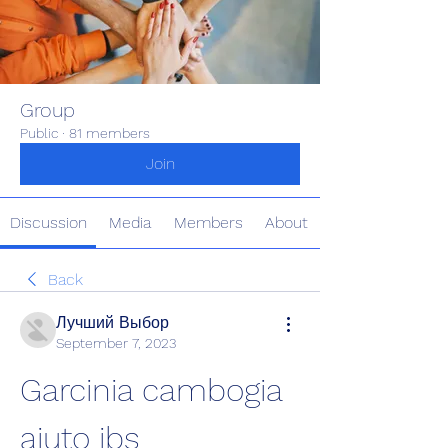
Group
Public
·
81 members
Join
Discussion
Media
Members
About
Back
Лучший Выбор
September 7, 2023
Garcinia cambogia 
aiuto ibs