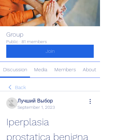
Group
Public
·
81 members
Join
Discussion
Media
Members
About
Back
Лучший Выбор
September 1, 2023
Iperplasia 
prostatica benigna 