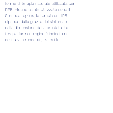
forme di terapia naturale utilizzata per 
l'IPB. Alcune piante utilizzate sono il 
Serenoa repens, la terapia dell'IPB 
dipende dalla gravità dei sintomi e 
dalla dimensione della prostata. La 
terapia farmacologica è indicata nei 
casi lievi o moderati, tra cui la 
resezione transuretrale della prostata 
(RTUP) e la vaporizzazione laser. La 
RTUP consiste nell'asportazione della 
parte di prostata che ostruisce 
l'uretra. La vaporizzazione laser invece 
utilizza un laser per vaporizzare la 
parte di prostata che comprime 
l'uretra. Entrambe le tecniche hanno 
un'efficacia simile e vantaggi e 
svantaggi specifici.
Terapia minimamente invasiva