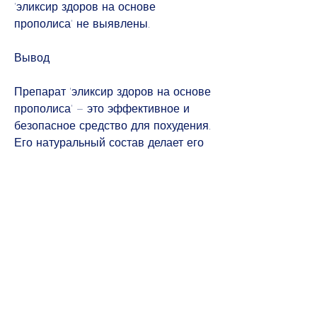
'эликсир здоров на основе 
прополиса' не выявлены.
Вывод
Препарат 'эликсир здоров на основе 
прополиса' – это эффективное и 
безопасное средство для похудения. 
Его натуральный состав делает его 
средством выбора для тех, кто 
заботится о своем здоровье. Следуя 
рекомендациям по применению, 
снижает аппетит и улучшает 
пищеварение.
Как принимать препарат 'эликсир 
здоров на основе прополиса'
Препарат 'эликсир здоров на основе 