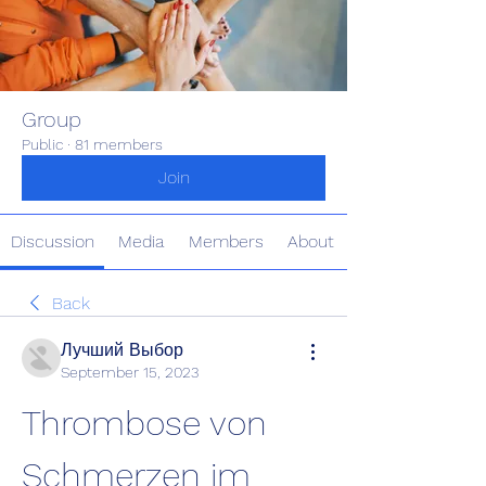
Group
Public
·
81 members
Join
Discussion
Media
Members
About
Back
Лучший Выбор
September 15, 2023
Thrombose von 
Schmerzen im 