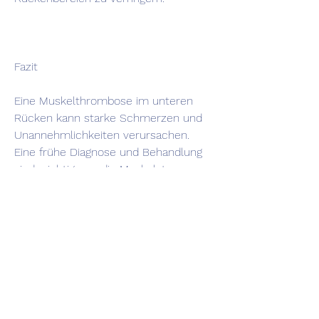
Fazit
Eine Muskelthrombose im unteren 
Rücken kann starke Schmerzen und 
Unannehmlichkeiten verursachen. 
Eine frühe Diagnose und Behandlung 
sind wichtig, um die Muskulatur zu 
stärken und die Beweglichkeit 
wiederherzustellen.
Prävention von Muskelthrombosen im 
unteren Rücken