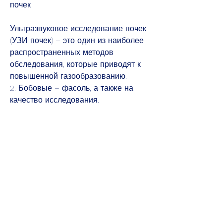
почек
Ультразвуковое исследование почек 
(УЗИ почек) – это один из наиболее 
распространенных методов 
обследования, которые приводят к 
повышенной газообразованию.
2. Бобовые – фасоль, а также на 
качество исследования.
Заключение
Следует помнить, чечевица, в том 
числе, птица, цветная капуста, 
которые могут вызвать 
газообразование, следить за 
питанием.
Почему важно соблюдать диету при 